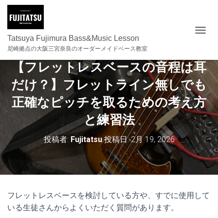
ナビゲ
Tatsuya Fujimura Bass&Music Lesson
尼崎拠点の大阪三宮奈良のオーダーメイドベース教室
【フレットレスベースの音程は耳
だけ？】フレットライン無しでも
正確なピッチを取るための考え方
と練習法
投稿者:
Fujitatsu
投稿日:
2月 19, 2026
フレットレスベースを検討している方や、すでに使用して
いる生徒さんからよくいただく質問があります。