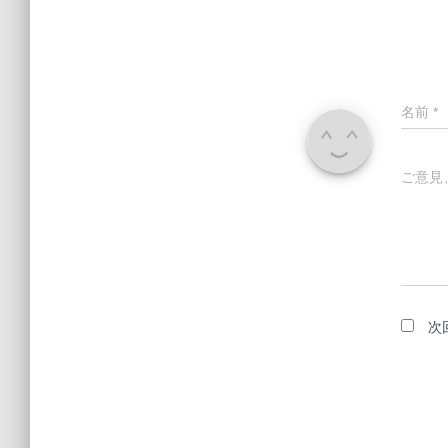
名前
*
ご意見
次